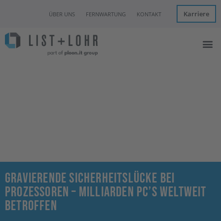
Karriere
ÜBER UNS
FERNWARTUNG
KONTAKT
Managed I
IT Con
Hannover Clo
News & Eve
Gravierende Sicherheitslücke bei
Prozessoren – Milliarden PC’s weltweit
betroffen