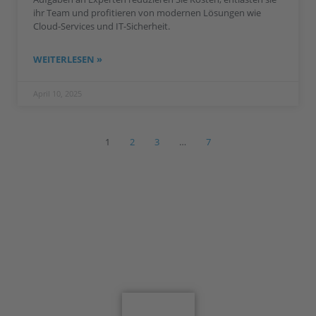
ihr Team und profitieren von modernen Lösungen wie
Cloud-Services und IT-Sicherheit.
WEITERLESEN »
April 10, 2025
1
2
3
…
7
Jetzt für den Newsletter anmelden
Anmelden