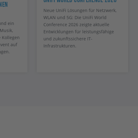
UniFi World Conference 2026
nen
Neue UniFi Lösungen für Netzwerk,
WLAN und 5G: Die UniFi World
und ein
Conference 2026 zeigte aktuelle
Musik,
Entwicklungen für leistungsfähige
e Kollegen
und zukunftssichere IT-
vent auf
Infrastrukturen.
agen.