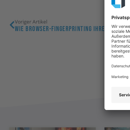
Voriger Artikel
Wie Browser-Fingerprinting Ihre Online-S