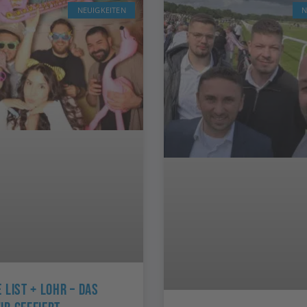
NEUIGKEITEN
N
 List + Lohr – Das