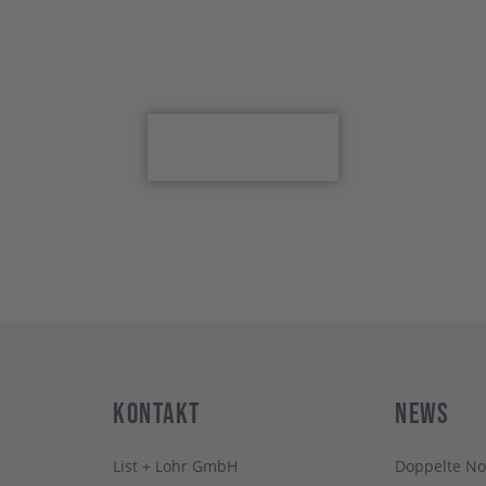
 für den Newsletter an
Anmelden
Kontakt
News
List + Lohr GmbH
Doppelte No