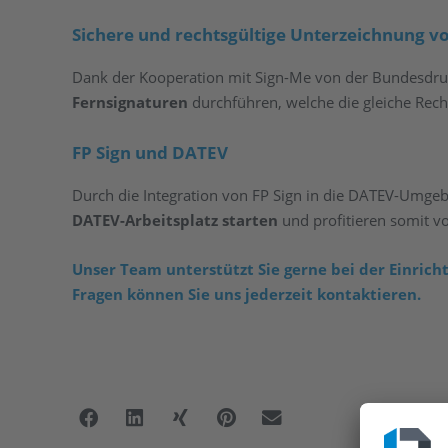
Sichere und rechtsgültige Unterzeichnung
Dank der Kooperation mit Sign-Me von der Bundesdru
Fernsignaturen
durchführen, welche die gleiche Recht
FP Sign und DATEV
Durch die Integration von FP Sign in die DATEV-Umgeb
DATEV-Arbeitsplatz starten
und profitieren somit v
Unser Team unterstützt Sie gerne bei der Einrich
Fragen können Sie uns jederzeit kontaktieren.