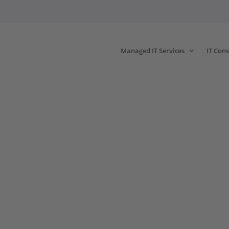
Managed IT Services
IT Cons