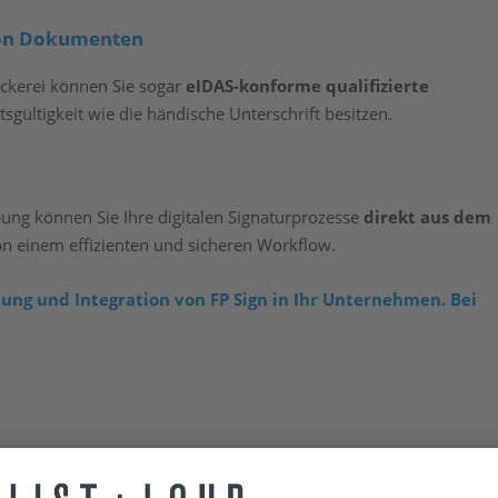
 von Dokumenten
ckerei können Sie sogar
eIDAS-konforme qualifizierte
sgültigkeit wie die händische Unterschrift besitzen.
ung können Sie Ihre digitalen Signaturprozesse
direkt aus dem
on einem effizienten und sicheren Workflow.
tung und Integration von FP Sign in Ihr Unternehmen. Bei