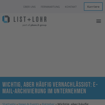
Karriere
ÜBER UNS
FERNWARTUNG
KONTAKT
Managed I
IT Con
Hannover Clo
News & Eve
Wichtig, aber häufig vernachlässigt: E-
Mail-Archivierung im Unternehmen
Startseite
»
News & Events
»
Ratgeber
»
Wichtig, aber häufig