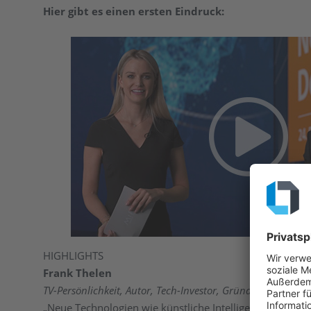
Hier gibt es einen ersten Eindruck:
HIGHLIGHTS
Frank Thelen
TV-Persönlichkeit, Autor, Tech-Investor, Gründer und CEO, F
„Neue Technologien wie künstliche Intelligenz, Quant