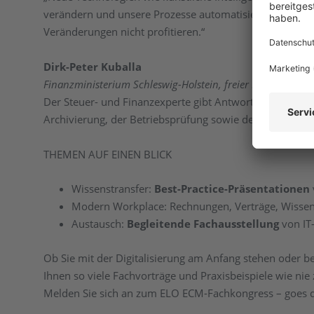
verändern und unsere Prozesse automatisieren. Wer sein
Veränderungen nicht profitieren.“
Dirk-Peter Kuballa
Finanzministerium Schleswig-Holstein, freier Dozent, Mitv
Der Steuer- und Finanzexperte gibt Antworten auf die h
Archivierung, der Betriebsprüfung sowie den Neuerung
THEMEN AUF EINEN BLICK
Wissenstransfer:
Best-Practice-Präsentationen
Modern Workplace: Rechnungen, Verträge, Wissen
Austausch:
Begleitende Fachausstellung
von IT
Ob Sie mit der Digitalisierung am Anfang stehen oder be
Ihnen so viele Fachvorträge und Praxisbeispiele wie nie 
Melden Sie sich an zum ELO ECM-Fachkongress – goes d