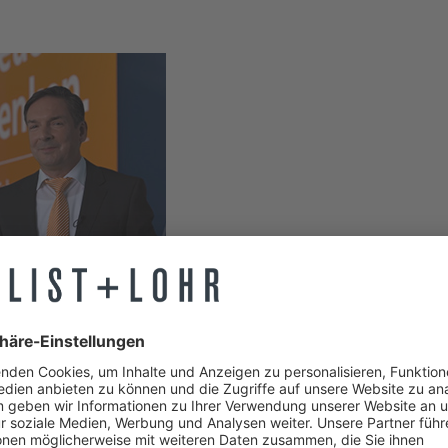
reigeist Capital
encomputer und Big Data werden unsere Welt zunehmend