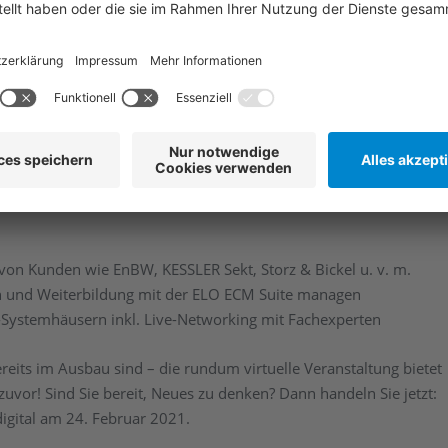
 Unternehmen nicht zu 100 % digitalisiert, kann von diesen
erfasser der GoBD
äufigsten Fragen, die sich im Zusammenhang mit der digitalen
en der GoBD 2.0 ergeben.
von Kunden wie EnBW, KESSLER Sekt, Storz & Bickel u. v. m.
 und Weiterbildung mit der ELO ECM Suite managen
-Systemhäusern inkl. Live-Networking mit Fachexperten
reits im Ausbau sind – die rundum virtuelle Veranstaltung bietet
zuvor! Sind Sie bereit, Neues zu denken? Dann handeln Sie jetzt:
igital am 24. Februar 2021.