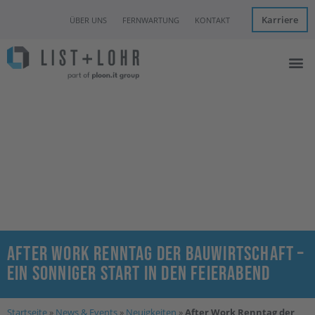
Karriere
ÜBER UNS
FERNWARTUNG
KONTAKT
Managed I
IT Con
Hannover Clo
News & Eve
After Work Renntag der Bauwirtschaft –
Ein sonniger Start in den Feierabend
Startseite
»
News & Events
»
Neuigkeiten
»
After Work Renntag der