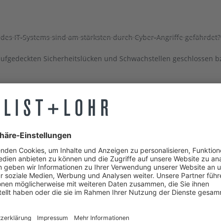
des IT-Systems sind am stärksten durch Cyber-Angriffe gefährdet?
aufgedeckten Sicherheitslücken und Schwachstellen geschlossen 
ereinbaren