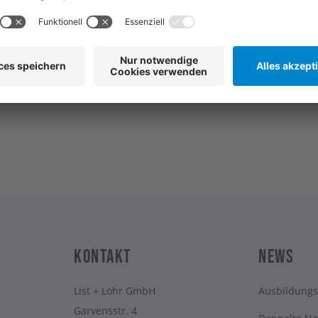
Senden
 gesendeten Daten verwenden wir nur für die Kontaktaufnahme bezüglich einer 
itte findet nicht statt. Unsere Hinweise zum Datenschutz finden Sie
hier
.
Kontakt
News
List + Lohr GmbH
Ausbildungs
Garvensstr. 4