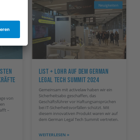
igkeiten
Neuigkeiten
esten
List + Lohr Auf Dem German
kräfte
Legal Tech Summit 2024
Gemeinsam mit activelaw haben wir ein
Sicherheitsabo geschaffen, das
age von
Geschäftsführer vor Haftungsansprüchen
ten
bei IT-Sicherheitsvorfällen schützt. Mit
afft –
diesem innovativen Produkt waren wir auf
dem German Legal Tech Summit vertreten.
WEITERLESEN »