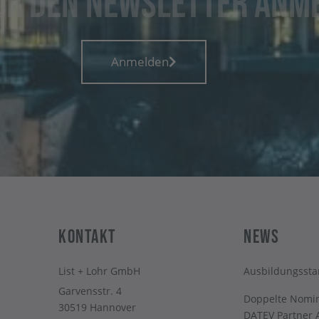
für den Newsletter anm
Anmelden
Kontakt
News
List + Lohr GmbH
Ausbildungssta
Garvensstr. 4
Doppelte Nomin
30519 Hannover
DATEV Partner