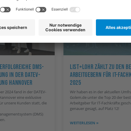
Neuigkeiten
Neu
 Erfolgreiche DMS-
List+Lohr Zählt Zu Den B
ung In Der DATEV-
Arbeitgebern Für IT-Fach
ung Hannover
2025
r 2024 fand in der DATEV-
Wir haben es in der aktuellen Umfr
Hannover eine exklusive
Golem.de unter die Top 20 der bes
ür unsere Kunden statt, die
Arbeitgeber für IT-Fachkräfte gesch
genauer gesagt, auf Platz 12!
nagementsystem (DMS)
en.
WEITERLESEN »