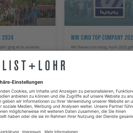
 2024
Wir Sind Top Company 20
Jahr ging es in unseren
Wir freuen uns riesig: Auch 2025 g
pannend zur Sache. Neben
wir zu den Top 5 % der beliebteste
rfest und unserer großen
Arbeitgeber auf Kununu!
 fanden wieder viele
mevents statt.
WEITERLESEN »
»
Januar 15, 2025