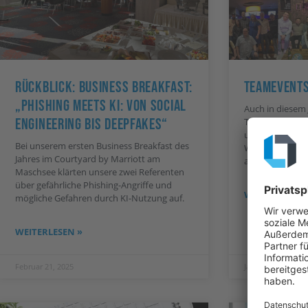
Rückblick: Business Breakfast:
Teamevents
„Phishing Meets KI: Von Social
Auch in diesem 
Engineering Bis Deepfakes“
Teams wieder s
unserem Somme
Bei unserem ersten Business Breakfast des
Weihnachtsfeier
Jahres im Courtyard by Marriott am
aufregende Tea
Maschsee klärten unsere zwei Referenten
über gefährliche Phishing-Angriffe und
WEITERLESEN 
mögliche Gefahren durch KI-Nutzung auf.
WEITERLESEN »
Februar 21, 2025
Januar 23, 2025