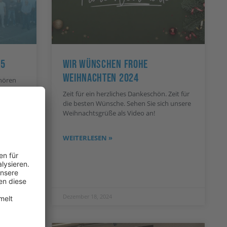
25
Wir Wünschen Frohe
Weihnachten 2024
ehören
n
Zeit für ein herzliches Dankeschön. Zeit für
die besten Wünsche. Sehen Sie sich unsere
Weihnachtsgrüße als Video an!
WEITERLESEN »
Dezember 18, 2024