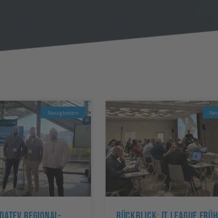
Neuigkeiten
Neu
DATEV Regional-
Rückblick: IT League Frü