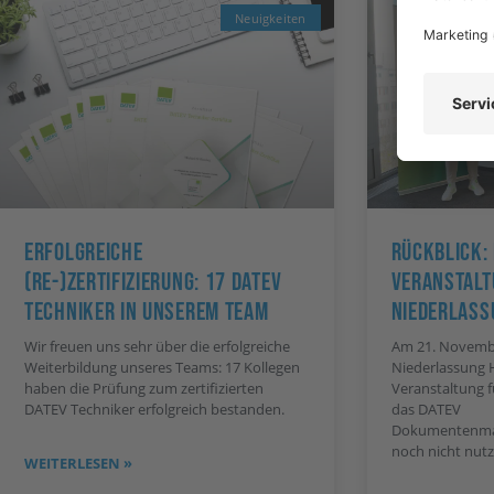
Neuigkeiten
Erfolgreiche
Rückblick:
(Re-)Zertifizierung: 17 DATEV
Veranstalt
Techniker In Unserem Team
Niederlass
Wir freuen uns sehr über die erfolgreiche
Am 21. Novembe
Weiterbildung unseres Teams: 17 Kollegen
Niederlassung 
haben die Prüfung zum zertifizierten
Veranstaltung f
DATEV Techniker erfolgreich bestanden.
das DATEV
Dokumentenma
noch nicht nutz
WEITERLESEN »