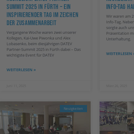
Summit 2025 In Fürth – Ein
Info-Tag H
Inspirierender Tag Im Zeichen
Wir waren am 2
Der Zusammenarbeit
Info-Tag. Nebe
sorgte auch uns
Vergangene Woche waren zwei unserer
Präsentation mi
Kollegen, Kai-Uwe Piwonka und Alex
Unterhaltung.
Lobasenko, beim diesjährigen DATEV
Partner-Summit 2025 in Fürth dabei – Das
WEITERLESEN 
wichtigste Event für DATEV
WEITERLESEN »
Juni 11, 2025
März 26, 2025
Neuigkeiten