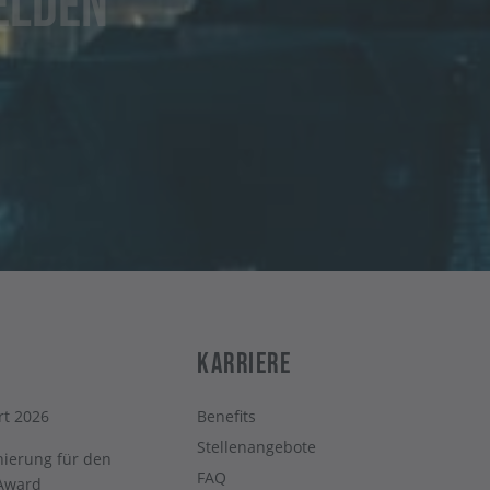
elden
Karriere
rt 2026
Benefits
Stellenangebote
ierung für den
FAQ
 Award