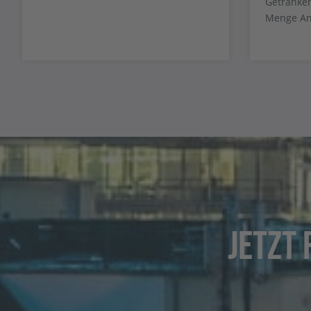
Getränken
Menge An
Jetzt