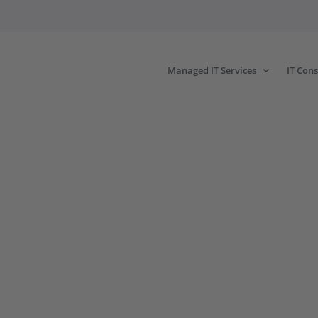
Managed IT Services
IT Cons