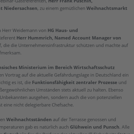
ebinar-Gastreferenten,
Herr Frank Puschin,
t Niedersachsen
, zu einem gemütlichen
Weihnachtsmarkt
en Herr Weidemann von
HG Haus- und
Referent
Herr Hummrich, Named Account Manager von
f, die die Unternehmensinfrastruktur schützen und machte auf
fmerksam.
hsisches Ministerium im Bereich Wirtschaftsschutz
ren Vortrag auf die aktuelle Gefährdungslage in Deutschland ein
htig es ist, die
Funktionsfähigkeit zentraler Prozesse
und
 außergewöhnlichen Umständen stets aktuell zu halten. Ebenso
 Unbekannten ausgehen, sondern auch die von potenziellen
ist eine nicht delegierbare Chefsache.
den
Weihnachtsständen
auf der Terrasse genossen und
emperaturen gab es natürlich auch
Glühwein und Punsch
. Alle