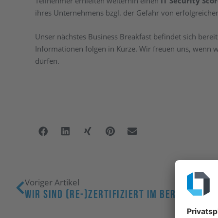
Teilnehmer erhielten weiterhin einen
IT Security Sco
ihres Unternehmens bzgl. der Gefahr von erfolgreiche
Unser nächstes Business Breakfast befindet sich ber
Informationen folgen in Kürze. Wir freuen uns, wenn 
dürfen.
Voriger Artikel
Wir Sind (re-)zertifiziert Im Bereich DAT