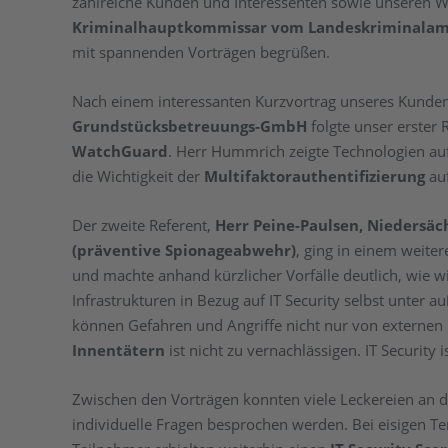
zahlreiche Kunden und Interessenten sowie unseren W
Kriminalhauptkommissar vom Landeskriminalam
mit spannenden Vorträgen begrüßen.
Nach einem interessanten Kurzvortrag unseres Kund
Grundstücksbetreuungs-GmbH
folgte unser erster 
WatchGuard
. Herr Hummrich zeigte Technologien au
die Wichtigkeit der
Multifaktorauthentifizierung
au
Der zweite Referent,
Herr Peine-Paulsen, Niedersäc
(präventive Spionageabwehr)
, ging in einem weite
und machte anhand kürzlicher Vorfälle deutlich, wie wic
Infrastrukturen in Bezug auf IT Security selbst unter
können Gefahren und Angriffe nicht nur von externen
Innentätern
ist nicht zu vernachlässigen. IT Security 
Zwischen den Vorträgen konnten viele Leckereien an 
individuelle Fragen besprochen werden. Bei eisigen T