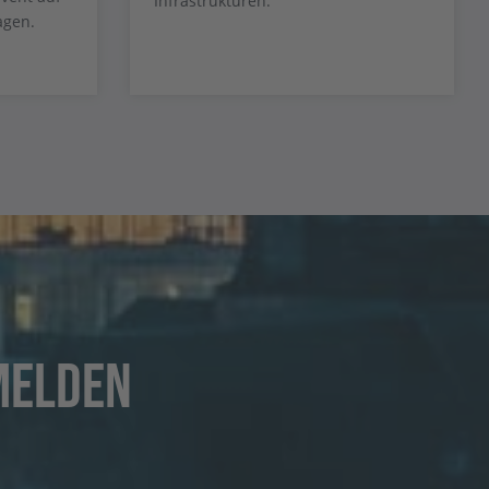
Infrastrukturen.
agen.
melden