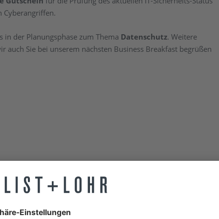
re Gutschein
für die Prüfung des aktuellen IT-Sicherheits-Status
n Cyberangriffen.
eits in der Planungsphase zum Thema
Datenschutz
. Weitere
wir auch Sie bei unserem nächsten Business Breakfast begrüßen
EV Techniker
Wir Sind Auf