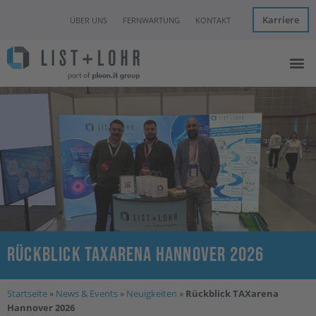
Karriere
ÜBER UNS
FERNWARTUNG
KONTAKT
Managed I
IT Con
Hannover Clo
News & Eve
Rückblick TAXarena Hannover 2026
Startseite
»
News & Events
»
Neuigkeiten
»
Rückblick TAXarena
Hannover 2026