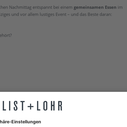
ichen Nachmittag entspannt bei einem
gemeinsamen Essen
im
ziges und vor allem lustiges Event – und das Beste daran:
ehört?