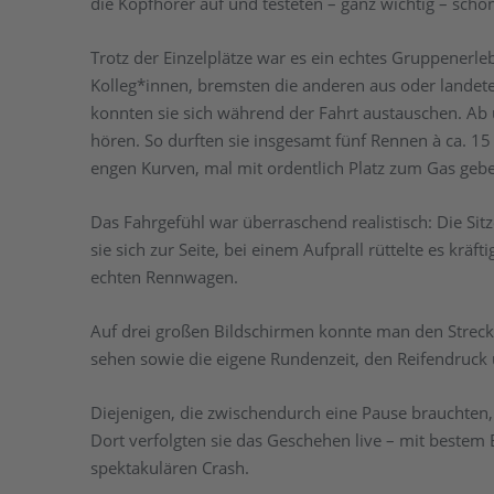
die Kopfhörer auf und testeten – ganz wichtig – scho
Trotz der Einzelplätze war es ein echtes Gruppenerle
Kolleg*innen, bremsten die anderen aus oder landet
konnten sie sich während der Fahrt austauschen. Ab
hören. So durften sie insgesamt fünf Rennen à ca. 15
engen Kurven, mal mit ordentlich Platz zum Gas geb
Das Fahrgefühl war überraschend realistisch: Die Sit
sie sich zur Seite, bei einem Aufprall rüttelte es krä
echten Rennwagen.
Auf drei großen Bildschirmen konnte man den Streck
sehen sowie die eigene Rundenzeit, den Reifendruck 
Diejenigen, die zwischendurch eine Pause brauchten,
Dort verfolgten sie das Geschehen live – mit bestem 
spektakulären Crash.