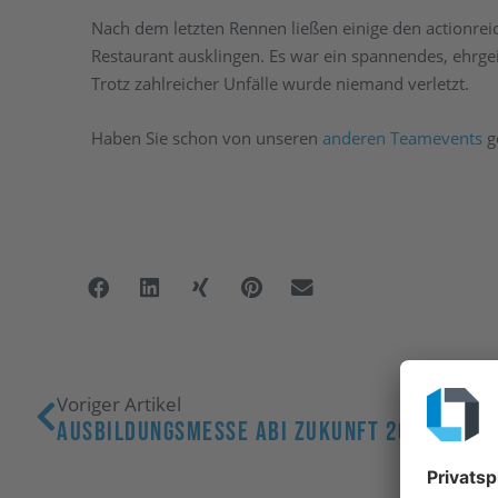
Nach dem letzten Rennen ließen einige den actionre
Restaurant ausklingen. Es war ein spannendes, ehrgei
Trotz zahlreicher Unfälle wurde niemand verletzt.
Haben Sie schon von unseren
anderen Teamevents
g
Voriger Artikel
Ausbildungsmesse ABI Zukunft 2025