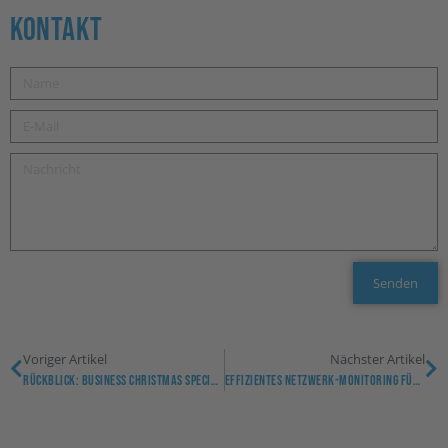
Kontakt
Senden
Voriger Artikel
Nächster Artikel
Rückblick: Business Christmas Special „Hinweisgeberschutz: Meldestellen, Whistleblower-Kultur, Ombudsperson – Was Sind Meine Pflichten?Rückblick: Business Christmas Special „
Effizientes Netzwerk-Monitoring Für Unternehmen: Die Lösung Für IT-Sicherheit Und Performance