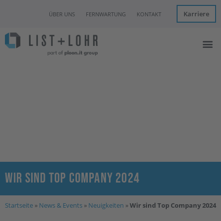
Karriere
ÜBER UNS
FERNWARTUNG
KONTAKT
Managed I
IT Con
Hannover Clo
News & Eve
Wir sind Top Company 2024
Startseite
»
News & Events
»
Neuigkeiten
»
Wir sind Top Company 2024