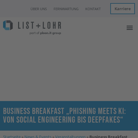
Karriere
ÜBER UNS
FERNWARTUNG
KONTAKT
Managed I
IT Con
Hannover Clo
News & Eve
Business Breakfast „Phishing meets KI:
Von Social Engineering bis Deepfakes“
Startseite
»
News & Events
»
Veranstaltungen
»
Business Breakfast