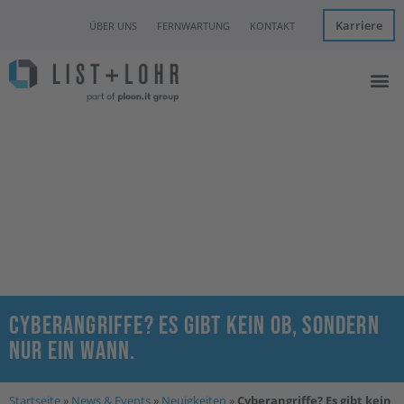
Karriere
ÜBER UNS
FERNWARTUNG
KONTAKT
Managed I
IT Con
Hannover Clo
News & Eve
Cyberangriffe? Es gibt kein ob, sondern
nur ein wann.
Startseite
»
News & Events
»
Neuigkeiten
»
Cyberangriffe? Es gibt kein