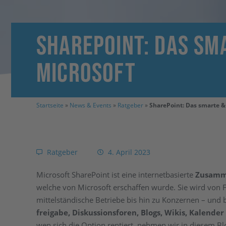
SharePoint: Das sm
Microsoft
Startseite
»
News & Events
»
Ratgeber
»
SharePoint: Das smarte &
Ratgeber
4. April 2023
Microsoft SharePoint ist eine internetbasierte
Zusamm
welche von Microsoft erschaffen wurde. Sie wird von 
mittelständische Betriebe bis hin zu Konzernen – und 
freigabe, Diskussionsforen, Blogs, Wikis, Kalend
wen sich die Option rentiert, nehmen wir in diesem Bl