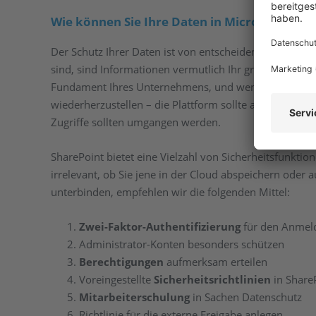
Wie können Sie Ihre Daten in Microsoft Shar
Der Schutz Ihrer Daten ist von entscheidender Bedeutu
sind, sind Informationen vermutlich Ihr größtes Gut. D
Fundament Ihres Unternehmens, und wenn Sie jene ein
wiederherzustellen – die Plattform sollte also in jedem
Zugriffe sollten umgangen werden.
SharePoint bietet eine Vielzahl von Sicherheitsfunktion
irrelevant, ob Sie jene in der Cloud abspeichern oder
unterbinden, empfehlen wir die folgenden Mittel:
Zwei-Faktor-Authentifizierung
für den Anmeld
Administrator-Konten besonders schützen
Berechtigungen
aufmerksam erteilen
Voreingestellte
Sicherheitsrichtlinien
in Share
Mitarbeiterschulung
in Sachen Datenschutz
Richtlinie für die externe Freigabe anlegen