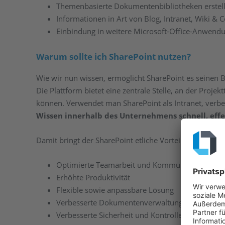
Themenbasierte Dokumentenbibliotheken erstel
Informationen in Art von Blog, Intranet, Wiki & Co
Einbindung in weitere Microsoft-Office-Anwend
Warum sollte ich SharePoint nutzen?
Wie wir nun wissen, ermöglicht SharePoint es seinen Be
Die Plattform bietet eine zentrale Stelle, an der Proj
können. Verwendet man SharePoint als Intranet, verb
Wissen innerhalb des Unternehmens schnell, effe
Damit bringt der SharePoint etliche Vorteile für Firmen
Optimierte Teamarbeit und Kommunikation
Erhöhte Produktivität
Flexible sowie anpassbare Lösung
Verbesserte Dokumentenverwaltung
Verbesserte Sicherheit und Kontrolle