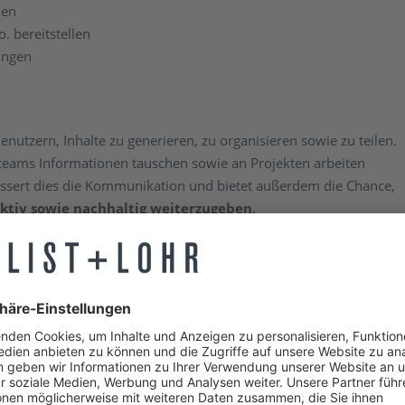
len
. bereitstellen
ungen
nutzern, Inhalte zu generieren, zu organisieren sowie zu teilen.
ektteams Informationen tauschen sowie an Projekten arbeiten
essert dies die Kommunikation und bietet außerdem die Chance,
ktiv sowie nachhaltig weiterzugeben
.
, darunter: