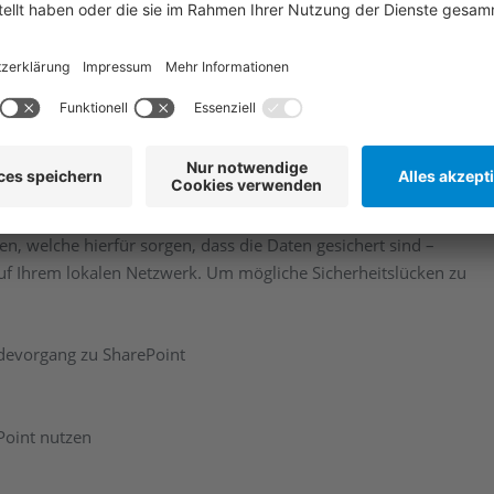
ePoint sichern?
ng. Speziell, wenn Sie ein kleineres oder mittleres Unternehmen
ie Daten, welche Sie in SharePoint abspeichern, sind das
büßen, haben Sie eventuell keine Chance, diese
 Fall geschützt sein! Es darf nichts verloren gehen und unbefugte
en, welche hierfür sorgen, dass die Daten gesichert sind –
 auf Ihrem lokalen Netzwerk. Um mögliche Sicherheitslücken zu
evorgang zu SharePoint
Point nutzen